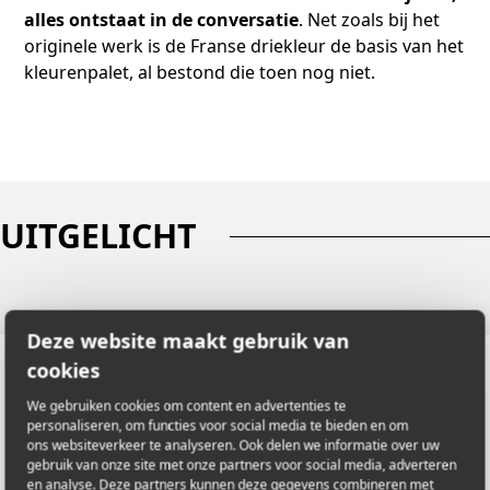
alles ontstaat in de conversatie
. Net zoals bij het
originele werk is de Franse driekleur de basis van het
kleurenpalet, al bestond die toen nog niet.
UITGELICHT
Deze website maakt gebruik van
cookies
We gebruiken cookies om content en advertenties te
personaliseren, om functies voor social media te bieden en om
Heeft u een vraag over dit
ons websiteverkeer te analyseren. Ook delen we informatie over uw
gebruik van onze site met onze partners voor social media, adverteren
kunstwerk? Laat het ons weten!
en analyse. Deze partners kunnen deze gegevens combineren met