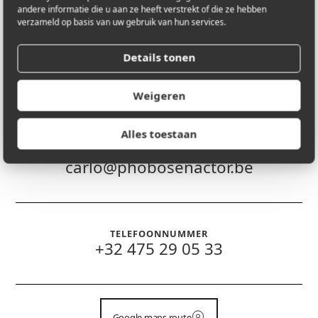
andere informatie die u aan ze heeft verstrekt of die ze hebben
verzameld op basis van uw gebruik van hun services.
Details tonen
LOCATIE
Augustijnenlaan 1
2200 Herentals
Antwerpen, België
Weigeren
Alles toestaan
E-MAIL
carlo@phobosenactor.be
TELEFOONNUMMER
+32 475 29 05 33
Google maps route