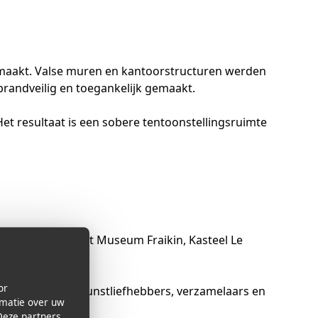
maakt. Valse muren en kantoorstructuren werden
randveilig en toegankelijk gemaakt.
Het resultaat is een sobere tentoonstellingsruimte
aast onder meer het Museum Fraikin, Kasteel Le
or
stemming voor kunstliefhebbers, verzamelaars en
rmatie over uw
Deze partners