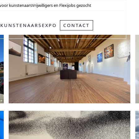
 voor kunstenaars
Vrijwilligers en Flexijobs gezocht
J
KUNSTENAARS
EXPO
CONTACT