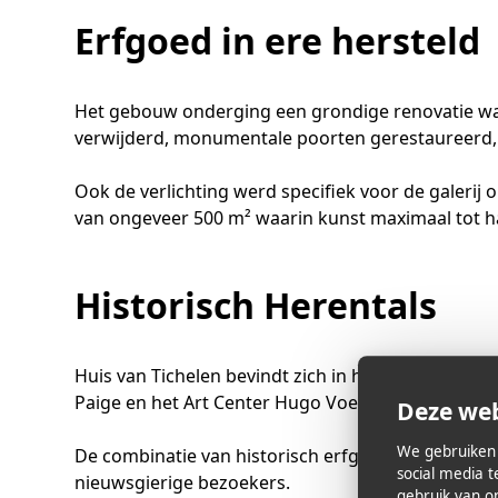
Erfgoed in ere hersteld
Het gebouw onderging een grondige renovatie wa
verwijderd, monumentale poorten gerestaureerd, 
Ook de verlichting werd specifiek voor de galerij
van ongeveer 500 m² waarin kunst maximaal tot h
Historisch Herentals
Huis van Tichelen bevindt zich in het hart van Her
Paige en het Art Center Hugo Voeten.
Deze web
We gebruiken 
De combinatie van historisch erfgoed en hedenda
social media 
nieuwsgierige bezoekers.
gebruik van o