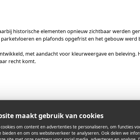
arbij historische elementen opnieuw zichtbaar werden ge
parketvloeren en plafonds opgefrist en het gebouw werd b
 ontwikkeld, met aandacht voor kleurweergave en beleving. 
aar recht komt.
entals en versterkt het culturele landschap van de stad, n
site maakt gebruik van cookies
cookies om content en advertenties te personaliseren, om functies vo
agse kunst maakt van Huis van Tichelen een bijzondere be
te bieden en om ons websiteverkeer te analyseren. Ook delen we info
nze site met onze partners voor social media, adverteren en analyse. 