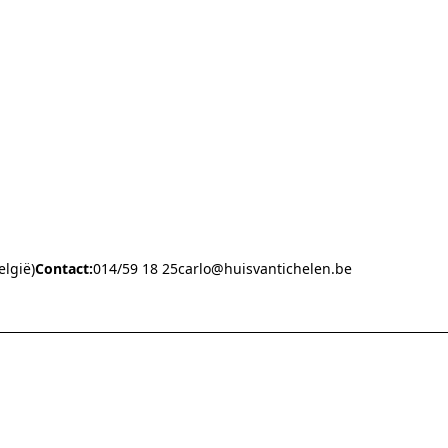
elgië)
Contact:
014/59 18 25
carlo@huisvantichelen.be