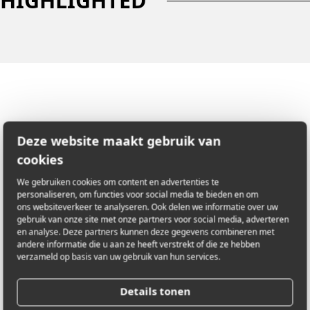
HIGHLIGHTED
Do you have a question about
Deze website maakt gebruik van
this artwork? Let us know!
cookies
We gebruiken cookies om content en advertenties te
personaliseren, om functies voor social media te bieden en om
ons websiteverkeer te analyseren. Ook delen we informatie over uw
LOCATION
Augustijnenlaan 1
gebruik van onze site met onze partners voor social media, adverteren
en analyse. Deze partners kunnen deze gegevens combineren met
2200 Herentals
andere informatie die u aan ze heeft verstrekt of die ze hebben
Antwerpen, België
verzameld op basis van uw gebruik van hun services.
Details tonen
E-MAIL