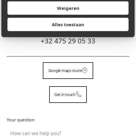
carlo@phobosenactor.be
Weigeren
Alles toestaan
PHONE NUMBER
+32 475 29 05 33
Google maps route
Get in touch
Your question