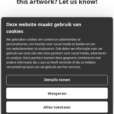
this artwork? Let us know!
Deze website maakt gebruik van
LOCATION
Augustijnenlaan 1
cookies
2200 Herentals
Antwerpen, België
We gebruiken cookies om content en advertenties te
personaliseren, om functies voor social media te bieden en om
ons websiteverkeer te analyseren. Ook delen we informatie over uw
gebruik van onze site met onze partners voor social media, adverteren
en analyse. Deze partners kunnen deze gegevens combineren met
E-MAIL
carlo@phobosenactor.be
andere informatie die u aan ze heeft verstrekt of die ze hebben
verzameld op basis van uw gebruik van hun services.
Details tonen
PHONE NUMBER
+32 475 29 05 33
Weigeren
Alles toestaan