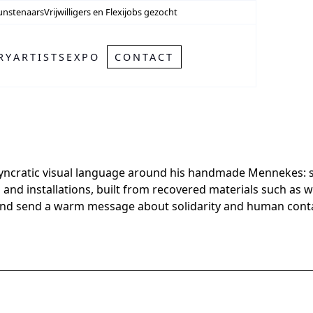
unstenaars
Vrijwilligers en Flexijobs gezocht
RY
ARTISTS
EXPO
CONTACT
yncratic visual language around his handmade Mennekes: sma
s and installations, built from recovered materials such a
and send a warm message about solidarity and human conta