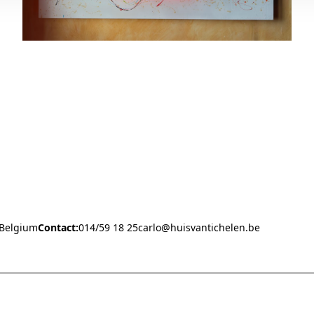
 Belgium
Contact:
014/59 18 25
carlo@huisvantichelen.be