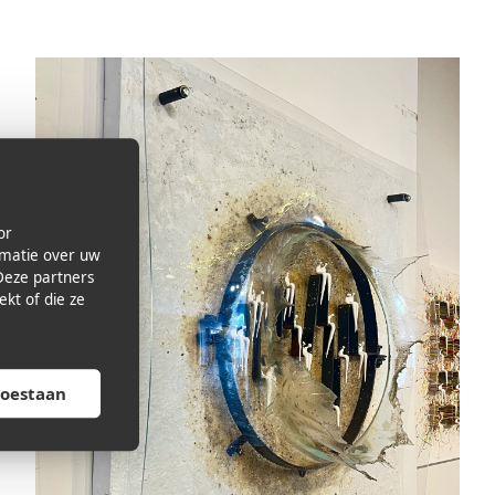
or
rmatie over uw
Deze partners
kt of die ze
toestaan