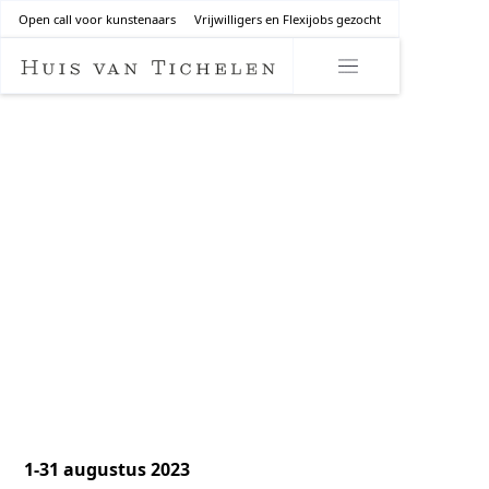
Open call voor kunstenaars
Vrijwilligers en Flexijobs gezocht
ZOMERSPOOR
FESTIVAL
Kasteel Le Paige - Herentals
Nederrij 135
-
Herentals
1 - 31 augustus 2023
1-31 augustus 2023