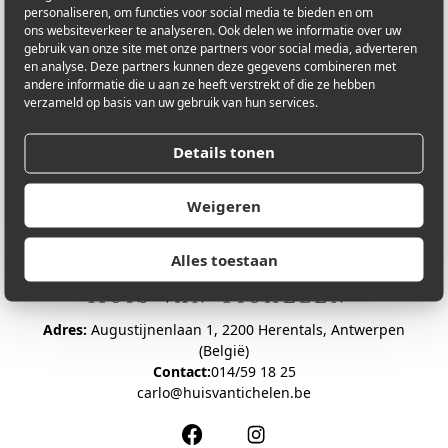
personaliseren, om functies voor social media te bieden en om
ons websiteverkeer te analyseren. Ook delen we informatie over uw
gebruik van onze site met onze partners voor social media, adverteren
en analyse. Deze partners kunnen deze gegevens combineren met
andere informatie die u aan ze heeft verstrekt of die ze hebben
verzameld op basis van uw gebruik van hun services.
Details tonen
Weigeren
Alles toestaan
Adres:
Augustijnenlaan 1, 2200 Herentals, Antwerpen
(België)
Contact:
014/59 18 25
carlo@huisvantichelen.be