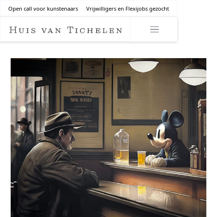
Open call voor kunstenaars
Vrijwilligers en Flexijobs gezocht