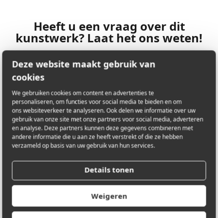
Heeft u een vraag over dit
kunstwerk? Laat het ons weten!
Deze website maakt gebruik van
cookies
LOCATIE
Augustijnenlaan 1
We gebruiken cookies om content en advertenties te
2200 Herentals
personaliseren, om functies voor social media te bieden en om
Antwerpen, België
ons websiteverkeer te analyseren. Ook delen we informatie over uw
gebruik van onze site met onze partners voor social media, adverteren
en analyse. Deze partners kunnen deze gegevens combineren met
andere informatie die u aan ze heeft verstrekt of die ze hebben
verzameld op basis van uw gebruik van hun services.
E-MAIL
carlo@phobosenactor.be
Details tonen
Weigeren
TELEFOONNUMMER
+32 475 29 05 33